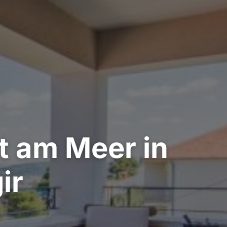
t am Meer in
ir
n