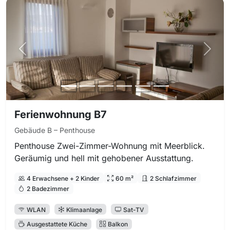
Vorheriges Foto
Nächs
Ferienwohnung B7
Gebäude B – Penthouse
Penthouse Zwei-Zimmer-Wohnung mit Meerblick.
Geräumig und hell mit gehobener Ausstattung.
4 Erwachsene + 2 Kinder
60 m²
2 Schlafzimmer
2 Badezimmer
WLAN
Klimaanlage
Sat-TV
Ausgestattete Küche
Balkon