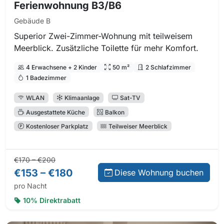
Ferienwohnung B3/B6
Gebäude B
Superior Zwei-Zimmer-Wohnung mit teilweisem
Meerblick. Zusätzliche Toilette für mehr Komfort.
4 Erwachsene + 2 Kinder
50 m²
2 Schlafzimmer
1 Badezimmer
WLAN
Klimaanlage
Sat-TV
Ausgestattete Küche
Balkon
Kostenloser Parkplatz
Teilweiser Meerblick
Normalpreis:
Preis bei Direktbuchung:
€170 – €200
€153 – €180
Diese Wohnung buchen
pro Nacht
10% Direktrabatt