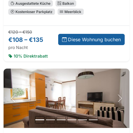
Ausgestattete Küche
Balkon
Kostenloser Parkplatz
Meerblick
Normalpreis:
Preis bei Direktbuchung:
€120 – €150
€108 – €135
Diese Wohnung buchen
pro Nacht
10% Direktrabatt
Vorheriges Foto
Nächs