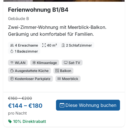
Ferienwohnung B1/B4
Gebäude B
Zwei-Zimmer-Wohnung mit Meerblick-Balkon.
Geräumig und komfortabel für Familien.
4 Erwachsene
40 m²
2 Schlafzimmer
1 Badezimmer
WLAN
Klimaanlage
Sat-TV
Ausgestattete Küche
Balkon
Kostenloser Parkplatz
Meerblick
Normalpreis:
Preis bei Direktbuchung:
€160 – €200
€144 – €180
Diese Wohnung buchen
pro Nacht
10% Direktrabatt