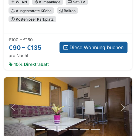
WLAN
Klimaanlage
Sat-TV
Ausgestattete Küche
Balkon
Kostenloser Parkplatz
Normalpreis:
Preis bei Direktbuchung:
€100 – €150
€90 – €135
Diese Wohnung buchen
pro Nacht
10% Direktrabatt
Vorheriges Foto
Nächs