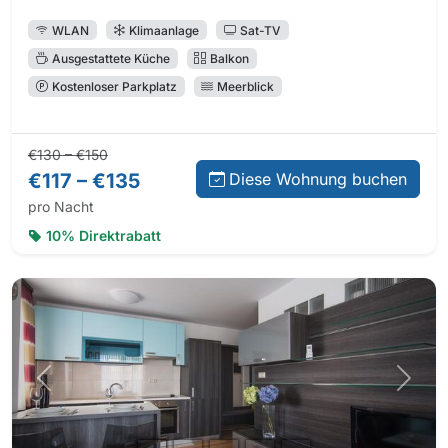
WLAN
Klimaanlage
Sat-TV
Ausgestattete Küche
Balkon
Kostenloser Parkplatz
Meerblick
Normalpreis:
Preis bei Direktbuchung:
€130 – €150
€117 – €135
Diese Wohnung buchen
pro Nacht
10% Direktrabatt
Vorheriges Foto
Nächs