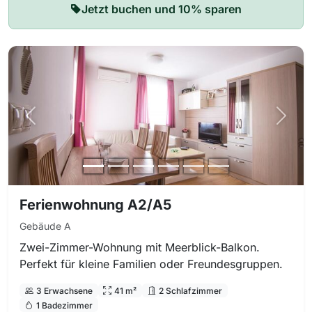
Jetzt buchen und 10% sparen
Vorheriges Foto
Nächs
Ferienwohnung A2/A5
Gebäude A
Zwei-Zimmer-Wohnung mit Meerblick-Balkon.
Perfekt für kleine Familien oder Freundesgruppen.
3 Erwachsene
41 m²
2 Schlafzimmer
1 Badezimmer