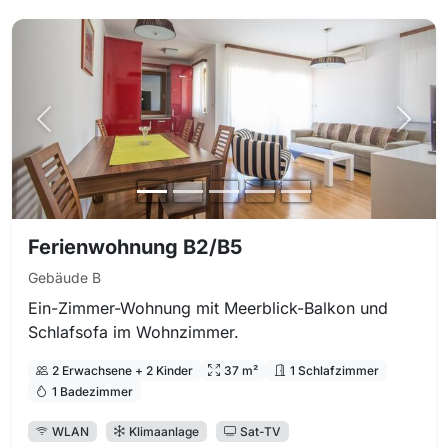
Vorheriges Foto
Nächs
Ferienwohnung B2/B5
Gebäude B
Ein-Zimmer-Wohnung mit Meerblick-Balkon und
Schlafsofa im Wohnzimmer.
2 Erwachsene + 2 Kinder
37 m²
1 Schlafzimmer
1 Badezimmer
WLAN
Klimaanlage
Sat-TV