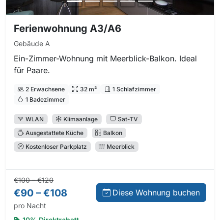
Ferienwohnung A3/A6
Gebäude A
Ein-Zimmer-Wohnung mit Meerblick-Balkon. Ideal
für Paare.
2 Erwachsene
32 m²
1 Schlafzimmer
1 Badezimmer
WLAN
Klimaanlage
Sat-TV
Ausgestattete Küche
Balkon
Kostenloser Parkplatz
Meerblick
Normalpreis:
Preis bei Direktbuchung:
€100 – €120
€90 – €108
Diese Wohnung buchen
pro Nacht
10% Direktrabatt